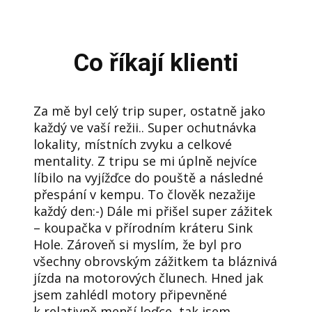
Co říkají klienti
Za mě byl celý trip super, ostatně jako
každý ve vaší režii.. Super ochutnávka
lokality, místních zvyku a celkové
mentality. Z tripu se mi úplně nejvíce
líbilo na vyjížďce do pouště a následné
přespání v kempu. To člověk nezažije
každý den:-) Dále mi přišel super zážitek
– koupačka v přírodním kráteru Sink
Hole. Zároveň si myslím, že byl pro
všechny obrovským zážitkem ta bláznivá
jízda na motorových člunech. Hned jak
jsem zahlédl motory připevněné
k relativně menší loďce, tak jsem