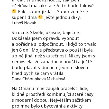
očekával masakr, ale že to bude takové…
Fakt super jízda…. Super země se
super lidma
ještě jednou díky.
Luboš Novák
Stručně: Skvělé, úžasné, báječné..
Dokázala jsem opravdu vypnout
a pořádně si odpočinout, i když to trvalo
jen 6 dní. Moje představa o poušti byla
úplně jiná, než skutečnost. Nikdy jsem si
nemyslela, že zapadnu v poušti a ještě
budu plavat v dunách. Jedním slovem,
hned bych se tam vrátila.
Dana Chňoupková Michalová
Na Ománu mne zaujali přátelští lidé,
klidné prostředí kombinující staré časy
s moderní dobou. Největším zážitkem
pro mne bylo ubytování a aktivity