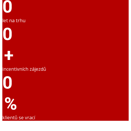
0
let na trhu
0
+
incentivních zájezdů
0
%
klientů se vrací