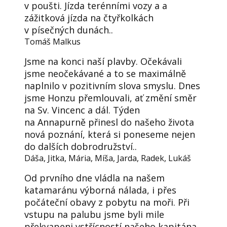
v poušti. Jízda terénními vozy a a
zážitková jízda na čtyřkolkách
v písečných dunách..
Tomáš Malkus
Jsme na konci naší plavby. Očekávali
jsme neočekávané a to se maximálně
naplnilo v pozitivním slova smyslu. Dnes
jsme Honzu přemlouvali, ať změní směr
na Sv. Vincenc a dál. Týden
na Annapurně přinesl do našeho života
nová poznání, která si poneseme nejen
do dalších dobrodružství..
Dáša, Jitka, Mária, Míša, Jarda, Radek, Lukáš
Od prvního dne vládla na našem
katamaránu výborná nálada, i přes
počáteční obavy z pobytu na moři. Při
vstupu na palubu jsme byli mile
překvapeni vstřícností našeho kapitána.