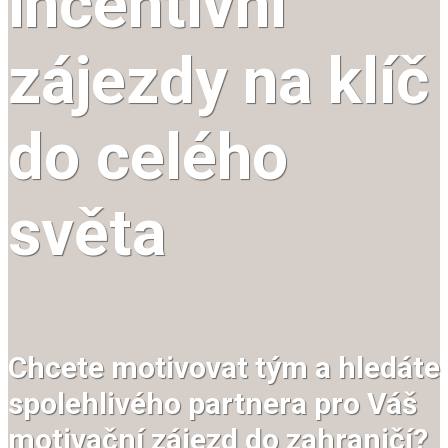
incentivní
zájezdy na klíč
do celého
světa
Chcete motivovat tým a hledáte
spolehlivého partnera pro Váš
motivační zájezd do zahraničí?