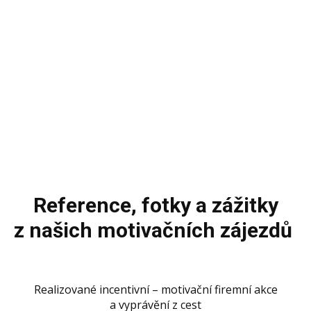
“INCENTIVES MOVE PEOPLE,
PEOPLE MOVE BUSINESS”
Incentivní motivační turistika rozhýbe Váš tým, Váš tým
rozhýbe Vaši firmu.
Reference, fotky a zážitky
z našich motivačních zájezdů
Realizované incentivní – motivační firemní akce
a vyprávění z cest