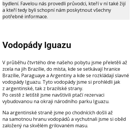
bydlení. Favelou nás provedli průvodci, kteří v ní také žijí
a kteří tedy byli schopní nám poskytnout všechny
potřebné informace.
Vodopády Iguazu
V průběhu čtvrtého dne našeho pobytu jsme přeletěli až
zcela na jih Brazílie, do místa, kde se setkávají hranice
Brazílie, Paraguaye a Argentiny a kde se rozkládají slavné
vodopády Iguazu. Tyto vodopády jsme si prohlédli jak
z argentinské, tak z brazilské strany.
Po cestě z letiště jsme navštívili ptačí rezervaci
vybudovanou na okraji národního parku Iguazu.
Na argentinské straně jsme po chodnících došli až
na samotnou hranu vodopádů a vychutnali jsme si oběd
založený na skvělém grilovaném masu.