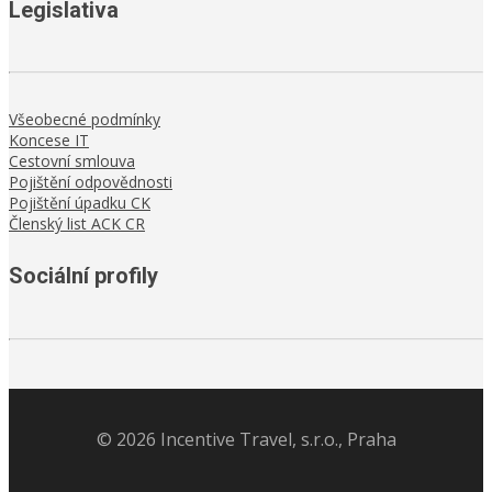
Legislativa
Všeobecné podmínky
Koncese IT
Cestovní smlouva
Pojištění odpovědnosti
Pojištění úpadku CK
Členský list ACK CR
Sociální profily
©
2026
Incentive Travel, s.r.o., Praha