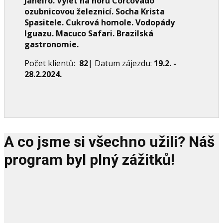
Janeiro. Výlet na horu Corcovado
ozubnicovou železnicí. Socha Krista
Spasitele. Cukrová homole. Vodopády
Iguazu. Macuco Safari. Brazilská
gastronomie.
Počet klientů:
82
| Datum zájezdu:
19.2. -
28.2.2024.
A co jsme si všechno užili? Náš
program byl plný zážitků!