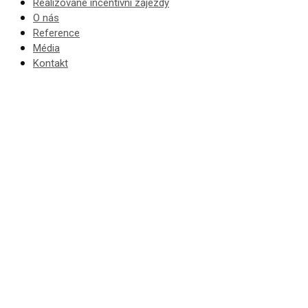
Realizované incentivní zájezdy
O nás
Reference
Média
Kontakt
Incentivní