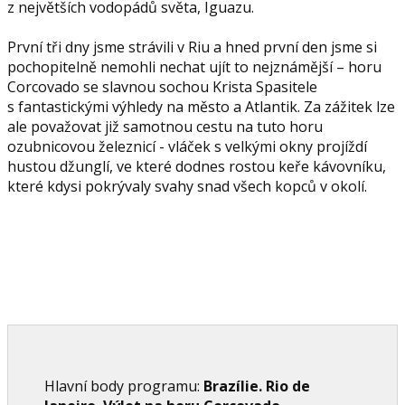
z největších vodopádů světa, Iguazu.
První tři dny jsme strávili v Riu a hned první den jsme si
pochopitelně nemohli nechat ujít to nejznámější – horu
Corcovado se slavnou sochou Krista Spasitele
s fantastickými výhledy na město a Atlantik. Za zážitek lze
ale považovat již samotnou cestu na tuto horu
ozubnicovou železnicí - vláček s velkými okny projíždí
hustou džunglí, ve které dodnes rostou keře kávovníku,
které kdysi pokrývaly svahy snad všech kopců v okolí.
Hlavní body programu:
Brazílie. Rio de