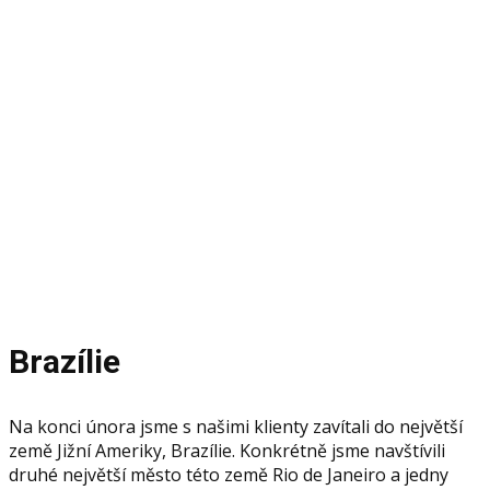
zájezd
do Brazílie
Reference, fotky a vyprávění z motivačního zájezdu
v Brazílii
Brazílie
Na konci února jsme s našimi klienty zavítali do největší
země Jižní Ameriky, Brazílie. Konkrétně jsme navštívili
druhé největší město této země Rio de Janeiro a jedny