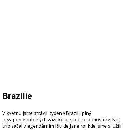
zájezd
do Brazílie
Reference, fotky a vyprávění z motivačního zájezdu
v Brazílii
Brazílie
V květnu jsme strávili týden v Brazílii plný
nezapomenutelných zážitků a exotické atmosféry. Náš
trip začal v legendárním Riu de Janeiro, kde jsme si užili