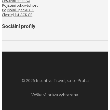
Cestovní smlouva
Pojištění odpovědnosti
Pojištění úpadku CK
Členský list ACK CR
Sociální profily
©
2026
Incentive Travel, s.r.o., Praha
Veškerá práva vyhrazena.