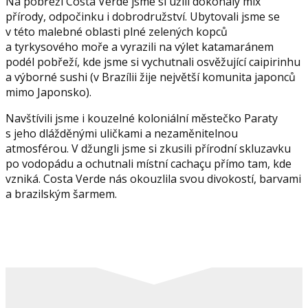
Na pobřeží Costa Verde jsme si užili dokonalý mix
přírody, odpočinku i dobrodružství. Ubytovali jsme se
v této malebné oblasti plné zelených kopců
a tyrkysového moře a vyrazili na výlet katamaránem
podél pobřeží, kde jsme si vychutnali osvěžující caipirinhu
a výborné sushi (v Brazílii žije největší komunita japonců
mimo Japonsko).
Navštívili jsme i kouzelné koloniální městečko Paraty
s jeho dlážděnými uličkami a nezaměnitelnou
atmosférou. V džungli jsme si zkusili přírodní skluzavku
po vodopádu a ochutnali místní cachaçu přímo tam, kde
vzniká. Costa Verde nás okouzlila svou divokostí, barvami
a brazilským šarmem.