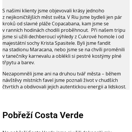
S našimi klienty jsme objevovali krásy jednoho
z nejikoničtějších měst světa. V Riu jsme bydleli jen pár
kroků od slavné pláže Copacabana, kam jsme se
v ranních hodinách chodili proběhnout. Při našem tripu
jsme si užili dechberoucí výhledy z Cukrové homole i od
majestátní sochy Krista Spasitele. Byli jsme fandit
na stadionu Maracana, nebo jsme se na chvíli proměnili
v tanečníky karnevalu a oblékli si pestré kostýmy plné
třpytu a barev.
Nezapomněli jsme ani na druhou tvář města – během
návštěvy místních favel jsme poznali život v chudších
čtvrtích a obdivovali jejich autentickou energii a lidskost.
Pobřeží Costa Verde