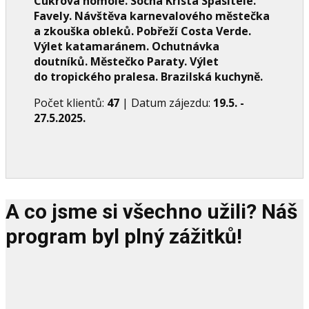
Cukrová homole. Socha Krista Spasitele.
Favely. Návštěva karnevalového městečka
a zkouška obleků. Pobřeží Costa Verde.
Výlet katamaránem. Ochutnávka
doutníků. Městečko Paraty. Výlet
do tropického pralesa. Brazilská kuchyně.
Počet klientů:
47
| Datum zájezdu:
19.5. -
27.5.2025
.
A co jsme si všechno užili? Náš
program byl plný zážitků!