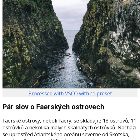
Processed with VSCO with c1 preset
Pár slov o Faerských ostrovech
Faerské ostrovy, neboli Faery, se skládají z 18 ostrovů, 11
ostrůvků a několika malých skalnatých ostrůvků. Nachází
se uprostřed Atlantského oceánu severně od Skotska,