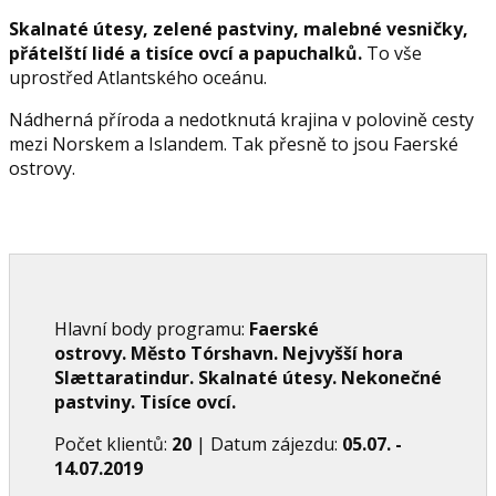
Skalnaté útesy, zelené pastviny, malebné vesničky,
přátelští lidé a tisíce ovcí a papuchalků.
To vše
uprostřed Atlantského oceánu.
Nádherná příroda a nedotknutá krajina v polovině cesty
mezi Norskem a Islandem. Tak přesně to jsou Faerské
ostrovy.
Hlavní body programu:
Faerské
ostrovy.
Město Tórshavn. Nejvyšší hora
‎Slættaratindur‎. Skalnaté útesy. Nekonečné
pastviny. Tisíce ovcí.
Počet klientů:
20
| Datum zájezdu:
05.07. -
14.07.2019