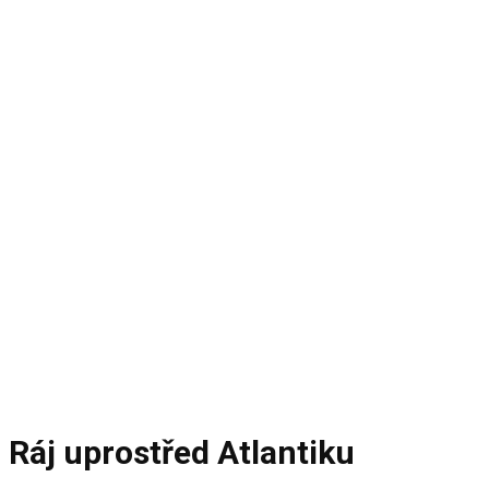
zájezd
Faerské
ostrovy
Reference, fotky a vyprávění z motivačního zájezdu
do orientu
Ráj uprostřed Atlantiku