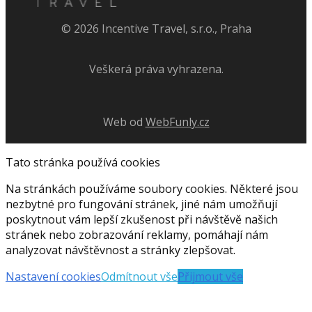
©
2026
Incentive Travel, s.r.o., Praha
Veškerá práva vyhrazena.
Web od
WebFunly.cz
Tato stránka používá cookies
Na stránkách používáme soubory cookies. Některé jsou
nezbytné pro fungování stránek, jiné nám umožňují
poskytnout vám lepší zkušenost při návštěvě našich
stránek nebo zobrazování reklamy, pomáhají nám
analyzovat návštěvnost a stránky zlepšovat.
Nastavení cookies
Odmítnout vše
Přijmout vše