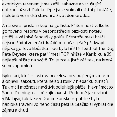
exotickým terénem jsme zažili zábavné a vzrušující
dobrodružství. Daleko lépe jsme vnímali místní plantáže,
malebná vesnická stavení a život domorodců.
A na své si přišla i skupina golfistů. Přítomnost velkého
golfového resortu v bezprostřední blízkosti hotelu
potěšila vášnivé fanoušky golfu. Přestože mezi hráči
nejsou žádní zelenáči, každého občas ještě překvapí
nějaká golfová libůstka. Tou bylo hřiště Teeth of the Dog
Pete Deyese, které patří mezi TOP hřiště v Karibiku a 39
nejlepší hřiště na světě. To je zcela jistě zážitek, na který
se nezapomíná.
Byli i tací, kteří si ostrov projeli sami s půjčeným autem
a objevili zákoutí, která nejsou tolik v hledáčku turistů.
Tak měli možnost navštívit odlehlejší pláže, hlavní město
Santo Domingo a jiné zajímavosti. Podobně jako vloni
v Malajsii, tak také v Dominikánské republice byla
nabídka trávení volného času pestrá. Stačilo si vybrat dle
zájmu a chuti.