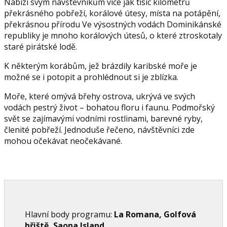
Nabízí svým návštěvníkům více jak tisíc kilometrů
překrásného pobřeží, korálové útesy, místa na potápění,
překrásnou přírodu Ve výsostných vodách Dominikánské
republiky je mnoho korálových útesů, o které ztroskotaly
staré pirátské lodě.
K některým korábům, jež brázdily karibské moře je
možné se i potopit a prohlédnout si je zblízka.
Moře, které omývá břehy ostrova, ukrývá ve svých
vodách pestrý život – bohatou floru i faunu. Podmořský
svět se zajímavými vodními rostlinami, barevné ryby,
členité pobřeží. Jednoduše řečeno, návštěvníci zde
mohou očekávat neočekávané.
Hlavní body programu:
La Romana, Golfová
hřiště, Saona Island