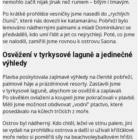
nemohlo začít nijak jinak než rumem – bílým i tmavým.
Po krátké prohlídce vesničky jsme nasedli do „rychlých
člunů”, které nás dovezli ke katamaránu. Pobřeží bylo
lemováno nádhernými palmami a mladí Dominikánci se
předváděli, kdo umí řídit a jet co nejrychleji. Poté, co jsme
se nalodili, zamířili jsme rovnou k ostrovu Saona.
Osvěžení v tyrkysové laguně a jedinečné
výhledy
Plavba poskytovala zajímavé výhledy na členité pobřeží,
palmové háje a prázdninové resorty. Zastavili jsme
v tyrkysové laguně, abychom se osvěžili a zaplavali.
Po skvělém ovlažení a koupeli jsme pokračovali v plavbě.
Měli jsme možnost obdivovat „vodní” ptactvo, které
posedávalo na kůlech trčících z moře.
Ostrov byl nádherný. Kdo chtěl, ležel ve stínu palem, jiní
se vydali na prohlídku ostrova a další si užívali křišťálové
moře nebo si poměřili síly na beachvoleyballovém hřišti.