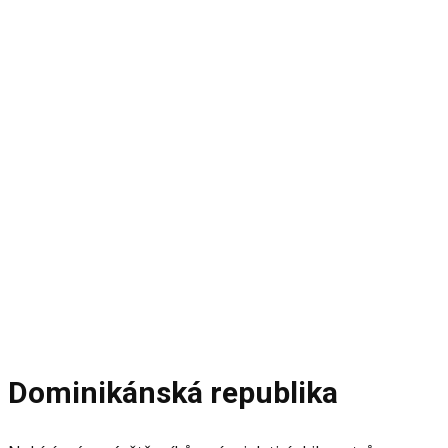
zájezd
Dominikánsk
republika
Fotky a vyprávění z firemní cesty
Dominikánská republika