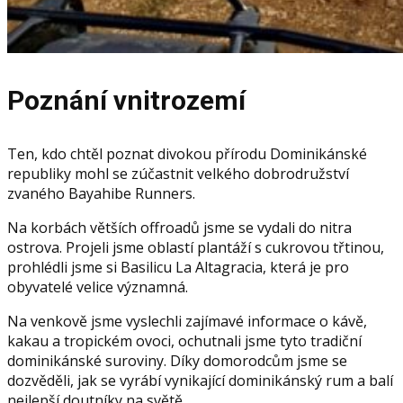
Poznání vnitrozemí
Ten, kdo chtěl poznat divokou přírodu Dominikánské
republiky mohl se zúčastnit velkého dobrodružství
zvaného Bayahibe Runners.
Na korbách větších offroadů jsme se vydali do nitra
ostrova. Projeli jsme oblastí plantáží s cukrovou třtinou,
prohlédli jsme si Basilicu La Altagracia, která je pro
obyvatelé velice významná.
Na venkově jsme vyslechli zajímavé informace o kávě,
kakau a tropickém ovoci, ochutnali jsme tyto tradiční
dominikánské suroviny. Díky domorodcům jsme se
dozvěděli, jak se vyrábí vynikající dominikánský rum a balí
nejlepší doutníky na světě.