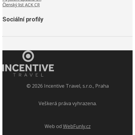
Členský list ACK CR
Sociální profily
©
2026
Incentive Travel, s.r.o., Praha
Veškerá práva vyhrazena.
Web od
WebFunly.cz