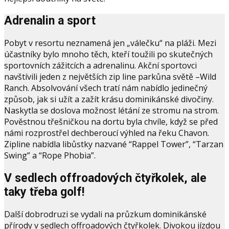
Adrenalin a sport
Pobyt v resortu neznamená jen „válečku“ na pláži. Mezi
účastníky bylo mnoho těch, kteří toužili po skutečných
sportovních zážitcích a adrenalinu. Akční sportovci
navštívili jeden z největších zip line parkůna světě –Wild
Ranch. Absolvování všech tratí nám nabídlo jedinečný
způsob, jak si užít a zažít krásu dominikánské divočiny.
Naskytla se doslova možnost létání ze stromu na strom.
Pověstnou třešničkou na dortu byla chvíle, když se před
námi rozprostřel dechberoucí výhled na řeku Chavon.
Zipline nabídla libůstky nazvané “Rappel Tower”, “Tarzan
Swing” a “Rope Phobia”.
V sedlech offroadových čtyřkolek, ale
taky třeba golf!
Další dobrodruzi se vydali na průzkum dominikánské
přírody v sedlech offroadových čtyřkolek. Divokou jízdou