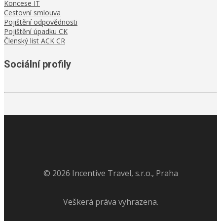
Koncese IT
Cestovní smlouva
Pojištění odpovědnosti
Pojištění úpadku CK
Členský list ACK CR
Sociální profily
©
2026
Incentive Travel, s.r.o., Praha
Veškerá práva vyhrazena.