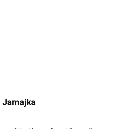
zájezd
Jamajka &
Atlanta
Program a fotky z firemní cesty
Jamajka