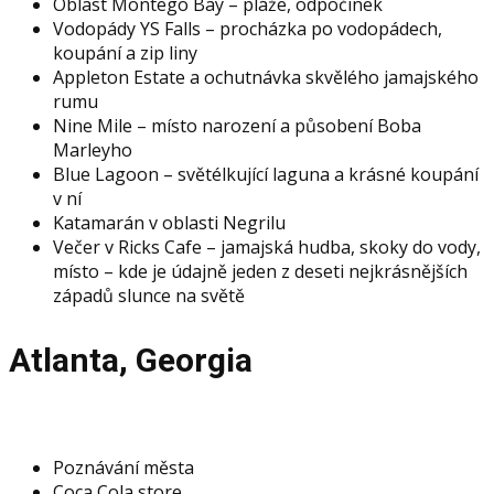
Oblast Montego Bay – pláže, odpočinek
Vodopády YS Falls – procházka po vodopádech,
koupání a zip liny
Appleton Estate a ochutnávka skvělého jamajského
rumu
Nine Mile – místo narození a působení Boba
Marleyho
Blue Lagoon – světélkující laguna a krásné koupání
v ní
Katamarán v oblasti Negrilu
Večer v Ricks Cafe – jamajská hudba, skoky do vody,
místo – kde je údajně jeden z deseti nejkrásnějších
západů slunce na světě
Atlanta, Georgia
Poznávání města
Coca Cola store