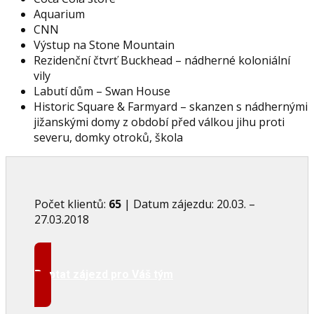
Aquarium
CNN
Výstup na Stone Mountain
Rezidenční čtvrť Buckhead – nádherné koloniální
vily
Labutí dům – Swan House
Historic Square & Farmyard – skanzen s nádhernými
jižanskými domy z období před válkou jihu proti
severu, domky otroků, škola
Počet klientů:
65
| Datum zájezdu: 20.03. –
27.03.2018
Poptat zájezd pro Váš tým