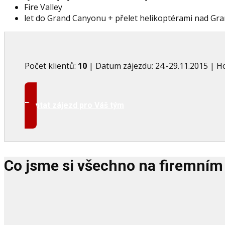
Fire Valley
let do Grand Canyonu + přelet helikoptérami nad Gr
Počet klientů:
10
| Datum zájezdu: 24.-29.11.2015 | Hot
Poptat zájezd pro Váš tým
Co jsme si všechno na firemním 