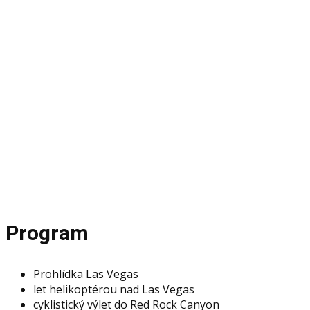
V
Program a
Program
Prohlídka Las Vegas
let helikoptérou nad Las Vegas
cyklistický výlet do Red Rock Canyon