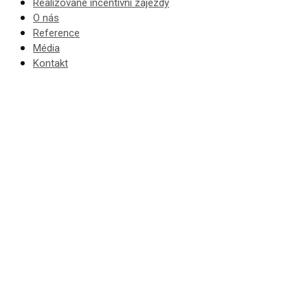
Realizované incentivní zájezdy
O nás
Reference
Média
Kontakt
Incentiv