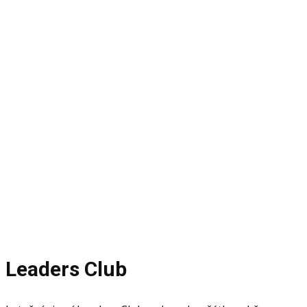
zájezd
Leogang -
Rakousko
Fotky a vyprávění z firemní cesty
Leaders Club