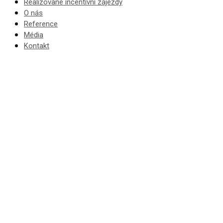
Realizované incentivní zájezdy
O nás
Reference
Média
Kontakt
Incentivní