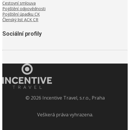
Cestovní smlouva
Pojištění odpovědnosti
Pojištění úpadku CK
Členský list ACK CR
Sociální profily
©
2026
Incentive Travel, s.r.o., Praha
Veškerá práva vyhrazena.