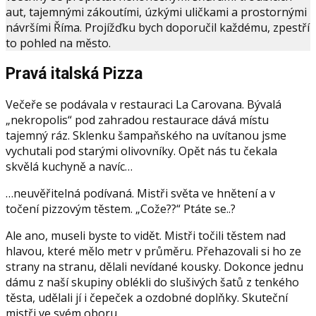
aut, tajemnými zákoutími, úzkými uličkami a prostornými
návršími Říma. Projížďku bych doporučil každému, zpestří
to pohled na město.
Pravá italská Pizza
Večeře se podávala v restauraci La Carovana. Bývalá
„nekropolis“ pod zahradou restaurace dává místu
tajemný ráz. Sklenku šampaňského na uvítanou jsme
vychutali pod starými olivovníky. Opět nás tu čekala
skvělá kuchyně a navíc…
…neuvěřitelná podívaná. Mistři světa ve hnětení a v
točení pizzovým těstem. „Cože??“ Ptáte se..?
Ale ano, museli byste to vidět. Mistři točili těstem nad
hlavou, které mělo metr v průměru. Přehazovali si ho ze
strany na stranu, dělali nevídané kousky. Dokonce jednu
dámu z naší skupiny oblékli do slušivých šatů z tenkého
těsta, udělali jí i čepeček a ozdobné doplňky. Skuteční
mistři ve svém oboru.