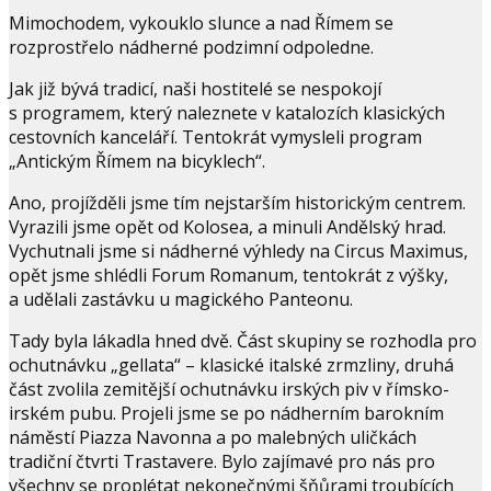
Mimochodem, vykouklo slunce a nad Římem se
rozprostřelo nádherné podzimní odpoledne.
Jak již bývá tradicí, naši hostitelé se nespokojí
s programem, který naleznete v katalozích klasických
cestovních kanceláří. Tentokrát vymysleli program
„Antickým Římem na bicyklech“.
Ano, projížděli jsme tím nejstarším historickým centrem.
Vyrazili jsme opět od Kolosea, a minuli Andělský hrad.
Vychutnali jsme si nádherné výhledy na Circus Maximus,
opět jsme shlédli Forum Romanum, tentokrát z výšky,
a udělali zastávku u magického Panteonu.
Tady byla lákadla hned dvě. Část skupiny se rozhodla pro
ochutnávku „gellata“ – klasické italské zrmzliny, druhá
část zvolila zemitější ochutnávku irských piv v římsko-
irském pubu. Projeli jsme se po nádherním barokním
náměstí Piazza Navonna a po malebných uličkách
tradiční čtvrti Trastavere. Bylo zajímavé pro nás pro
všechny se proplétat nekonečnými šňůrami troubících