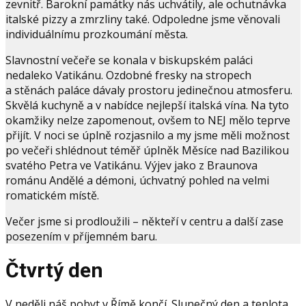
zevnitř. Barokní památky nás uchvátily, ale ochutnávka
italské pizzy a zmrzliny také. Odpoledne jsme věnovali
individuálnímu prozkoumání města.
Slavnostní večeře se konala v biskupském paláci
nedaleko Vatikánu. Ozdobné fresky na stropech
a stěnách paláce dávaly prostoru jedinečnou atmosferu.
Skvělá kuchyně a v nabídce nejlepší italská vína. Na tyto
okamžiky nelze zapomenout, ovšem to NEJ mělo teprve
přijít. V noci se úplně rozjasnilo a my jsme měli možnost
po večeři shlédnout téměř úplněk Měsíce nad Bazilikou
svatého Petra ve Vatikánu. Výjev jako z Braunova
románu Andělé a démoni, úchvatný pohled na velmi
romatickém místě.
Večer jsme si prodloužili – někteří v centru a další zase
posezením v příjemném baru.
Čtvrtý den
V neděli náš pobyt v Římě končí. Slunečný den a teplota