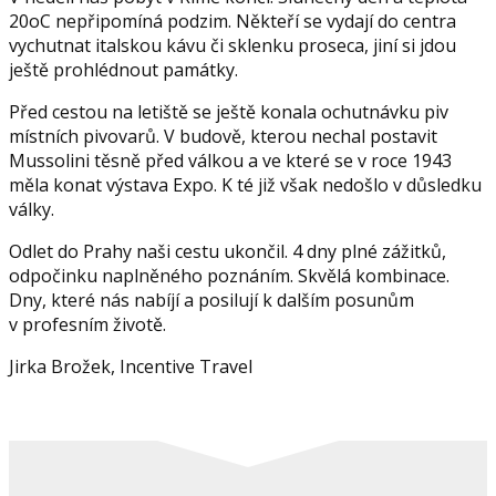
20oC nepřipomíná podzim. Někteří se vydají do centra
vychutnat italskou kávu či sklenku proseca, jiní si jdou
ještě prohlédnout památky.
Před cestou na letiště se ještě konala ochutnávku piv
místních pivovarů. V budově, kterou nechal postavit
Mussolini těsně před válkou a ve které se v roce 1943
měla konat výstava Expo. K té již však nedošlo v důsledku
války.
Odlet do Prahy naši cestu ukončil. 4 dny plné zážitků,
odpočinku naplněného poznáním. Skvělá kombinace.
Dny, které nás nabíjí a posilují k dalším posunům
v profesním životě.
Jirka Brožek, Incentive Travel