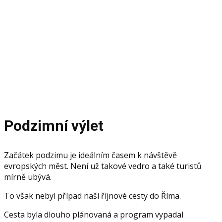
zájezd Řím
Fotky a vyprávění z firemní cesty
Podzimní výlet
Začátek podzimu je ideálním časem k návštěvě
evropských měst. Není už takové vedro a také turistů
mírně ubývá.
T
o však nebyl případ naší říjnové cesty do Říma.
Cesta byla dlouho plánovaná a program vypadal