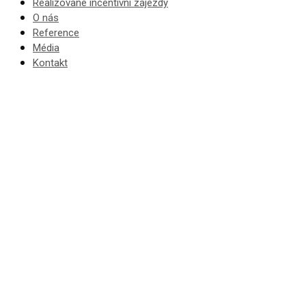
Realizované incentivní zájezdy
O nás
Reference
Média
Kontakt
Incentiv