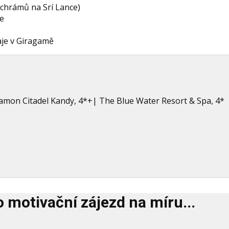
 chrámů na Srí Lance)
ce
je v Giragamě
nnamon Citadel Kandy, 4*+| The Blue Water Resort & Spa, 4*
o motivační zájezd na míru...