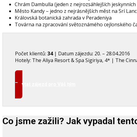
Chrám Dambulla (jeden z nejrozsáhlejších jeskynních
Město Kandy – jedno z nejrásnějších měst na Srí Lan
Královská botanická zahrada v Peradeniya
Továrna na zpracování světoznámého cejlonského ča
Počet klientů:
34
| Datum zájezdu: 20. – 28.04.2016
Hotely: The Aliya Resort & Spa Sigiriya, 4* | The Ci
Poptat zájezd pro Váš tým
Co jsme zažili? Jak vypadal tent