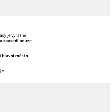
ady je výrazně
a sousedí pouze
zí
hlavní město
uje