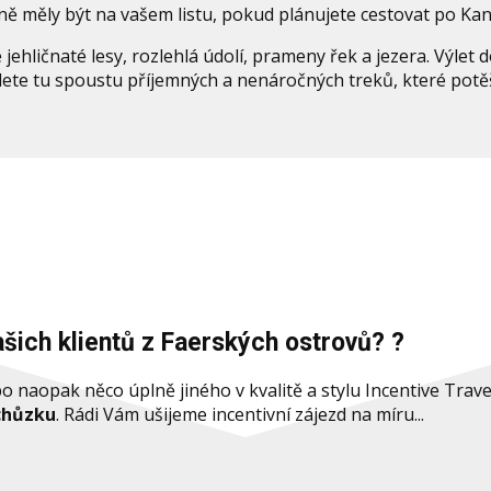
ě měly být na vašem listu, pokud plánujete cestovat po Kan
ehličnaté lesy, rozlehlá údolí, prameny řek a jezera. Výlet
dete tu spoustu příjemných a nenáročných treků, které potě
ašich klientů z Faerských ostrovů? ?
aopak něco úplně jiného v kvalitě a stylu Incentive Travel
chůzku
. Rádi Vám ušijeme incentivní zájezd na míru...