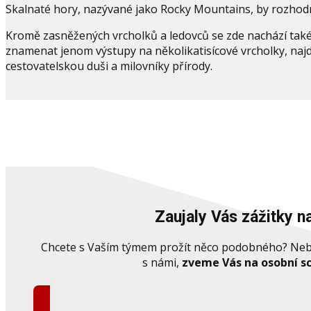
Skalnaté hory, nazývané jako Rocky Mountains, by rozhodn
Kromě zasněžených vrcholků a ledovců se zde nachází také j
znamenat jenom výstupy na několikatisícové vrcholky, naj
cestovatelskou duši a milovníky přírody.
Zaujaly Vás zážitky n
Chcete s Vaším týmem prožít něco podobného? Nebo n
s námi,
zveme Vás na osobní s