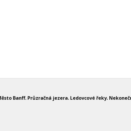
anada
právění z motivačního zájezdu do Kanady
ěsto Banff. Průzračná jezera. Ledovcové řeky. Nekonečn