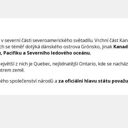
v severní části severoamerického světadílu. Vrchní část Kan
nich se téměř dotýká dánského ostrova Grónsko, jinak
Kanad
u, Pacifiku a Severního ledového oceánu.
 Největší z nich je Quebec, nejlidnatější Ontario, kde se nachá
ntrem země.
tského společenství národů a
za oficiální hlavu státu považ