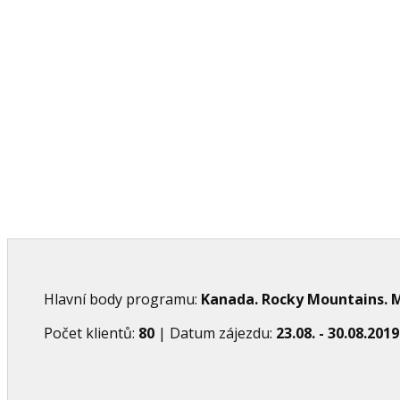
K
Reference, fotky a vy
Hlavní body programu:
Kanada.
Rocky Mountains. M
Počet klientů:
80
| Datum zájezdu:
23.08. - 30.08.2019