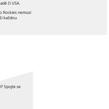
adě či USA.
 do Rockies nemusí
ší každou
? Spojte se