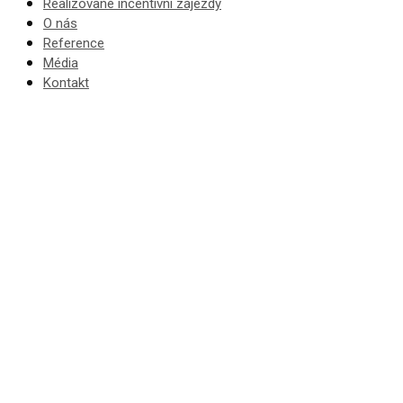
Realizované incentivní zájezdy
O nás
Reference
Média
Kontakt
Incent