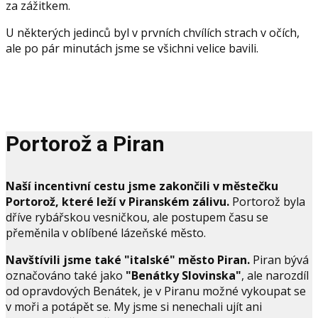
za zážitkem.
U některých jedinců byl v prvních chvílích strach v očích,
ale po pár minutách jsme se všichni velice bavili.
Portorož a Piran
Naší incentivní cestu jsme zakončili v městečku
Portorož, které leží v Piranském zálivu.
Portorož byla
dříve rybářskou vesničkou, ale postupem času se
přeměnila v oblíbené lázeňské město.
Navštívili jsme také "italské" město Piran.
Piran bývá
označováno také jako
"Benátky Slovinska"
, ale narozdíl
od opravdových Benátek, je v Piranu možné vykoupat se
v moři a potápět se. My jsme si nenechali ujít ani