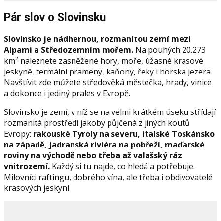
Pár slov o Slovinsku
Slovinsko je nádhernou, rozmanitou zemí mezi
Alpami a Středozemním mořem.
Na pouhých 20.273
km² naleznete zasněžené hory, moře, úžasné krasové
jeskyně, termální prameny, kaňony, řeky i horská jezera.
Navštívit zde můžete středověká městečka, hrady, vinice
a dokonce i jediný prales v Evropě.
Slovinsko je zemí, v níž se na velmi krátkém úseku střídají
rozmanitá prostředí jakoby půjčená z jiných koutů
Evropy:
rakouské Tyroly na severu, italské Toskánsko
na západě, jadranská riviéra na pobřeží, maďarské
roviny na východě nebo třeba až valašský ráz
vnitrozemí.
Každý si tu najde, co hledá a potřebuje.
Milovníci raftingu, dobrého vína, ale třeba i obdivovatelé
krasových jeskyní.