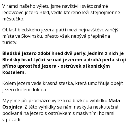
V rámci našeho výletu jsme navštívili světoznámé
ledovcové jezero Bled, vedle kterého leží stejnojmenné
městečko.
Oblast bledského jezera patří mezi nejnavštěvovanější
místa ve Slovinsku, přesto však nebývá přeplněna
turisty.
Bledské jezero zdobí hned dvě perly. Jedním z nich je
Bledský hrad tyčící se nad jezerem a druhá perla stojí
přímo uprostřed jezera - ostrůvek s ikonickým
kostelem.
Kolem jezera vede krásná stezka, která umožňuje obejít
jezero kolem dokola.
My jsme při procházce vylezli na blízkou vyhlídku
Mala
Osojnica
. Z této vyhlídky se nám naskytla neskutečná
podívaná na jezero s ostrůvkem s masivními horami
v pozadí.