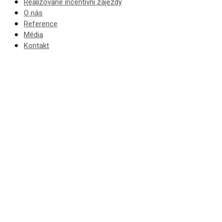
Realizované incentivní zájezdy
O nás
Reference
Média
Kontakt
Incentivní