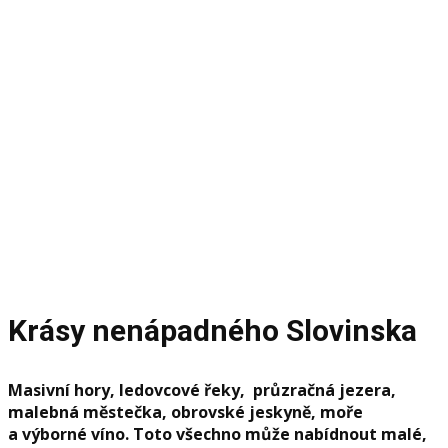
zájezd
Slovinsko
Reference, fotky a vyprávění z motivačního zájezdu
do Slovinska
Krásy nenápadného Slovinska
Masivní hory, ledovcové řeky, průzračná jezera,
malebná městečka, obrovské jeskyně, moře
a výborné víno. Toto všechno může nabídnout malé,